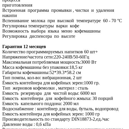
приготовления
Встроенная программа промывки , чистки и удаления
накипи
Вспенивание молока при высокой температуре 60 - 70 °С
Регулировка температуры варки кофе
Возможность выбора языка меню кофемашины
Регулировка диспенсера по высоте
Гарантия 12 месяцев
Количество программируемых напитков 60 шт+
Напряжение/частота сети:220-240В/50-60Гц
Максимальная потребляемая мощность:3000 Вт
Масса кофемашины без упаковки:18,5 кг
Габариты кофемашины:52*39.3*58.2 см
Тип помпы, кол-во: вибрационная, 2 шт
Ёмкость контейнера для кофейных зерен:1000 гр.
Тип жерновов кофемолки , материл : сталь
Емкость резервуара для чистой воды: 6000 мл
Емкость контейнера для кофейного жмыха: 30 порций
Емкость капельного поддона: 2000 мл
Водоснабжение : контейнер для воды, бутыль, водопровод
Емкость контейнера для кофейных зерен: 1000 гр
Производительность по стандарту DIN18873-2,ед./час
Давление воды : 0,6 кПа