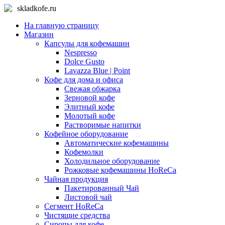
skladkofe.ru
На главную страницу
Магазин
Капсулы для кофемашин
Nespresso
Dolce Gusto
Lavazza Blue | Point
Кофе для дома и офиса
Свежая обжарка
Зерновой кофе
Элитный кофе
Молотый кофе
Растворимые напитки
Кофейное оборудование
Автоматические кофемашины
Кофемолки
Холодильное оборудование
Рожковые кофемашины HoReCa
Чайная продукция
Пакетированный Чай
Листовой чай
Сегмент HoReCa
Чистящие средства
Сиропы для кофе