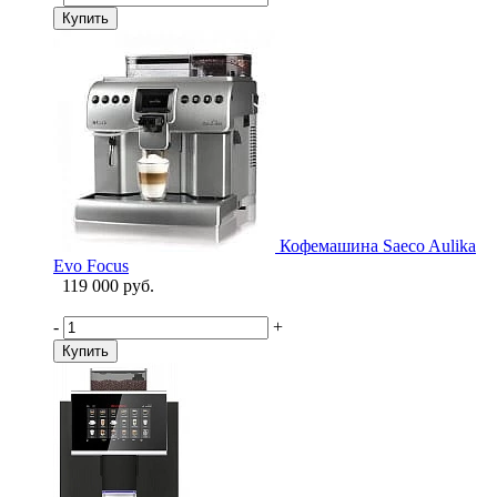
Купить
Кофемашина Saeco Aulika
Evo Focus
119 000 руб.
-
+
Купить