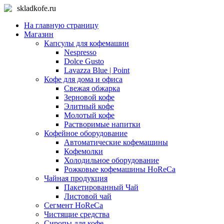
skladkofe.ru
На главную страницу
Магазин
Капсулы для кофемашин
Nespresso
Dolce Gusto
Lavazza Blue | Point
Кофе для дома и офиса
Свежая обжарка
Зерновой кофе
Элитный кофе
Молотый кофе
Растворимые напитки
Кофейное оборудование
Автоматические кофемашины
Кофемолки
Холодильное оборудование
Рожковые кофемашины HoReCa
Чайная продукция
Пакетированный Чай
Листовой чай
Сегмент HoReCa
Чистящие средства
Сиропы для кофе