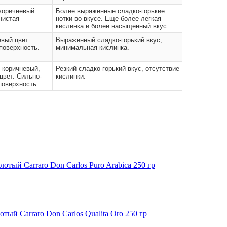
оричневый.
Более выраженные сладко-горькие
нистая
нотки во вкусе. Еще более легкая
кислинка и более насыщенный вкус.
вый цвет.
Выраженный сладко-горький вкус,
поверхность.
минимальная кислинка.
 коричневый,
Резкий сладко-горький вкус, отсутствие
цвет. Сильно-
кислинки.
поверхность.
отый Carraro Don Carlos Puro Arabica 250 гр
тый Carraro Don Carlos Qualita Oro 250 гр