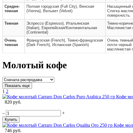
Средне-
Полная городская (Full City), Венская
Насыщенный к
темная
(Vienna), Вельвет (Velvet)
Слегка масля
поверхность.
Темная
Эспрессо (Espresso), Итальянская
Темно-коричне
(Italian), Европейская/Континентальная
Маслянистая 
(Continental)
Очень
Французская (French), Темно-французская
Очень темный
темная
(Dark French), Испанская (Spanish)
почти черный 
маслянистая 
Молотый кофе
Показать еще
1
2
Кофе мол
820 руб.
–
+
Купить
Кофе моло
746 руб.