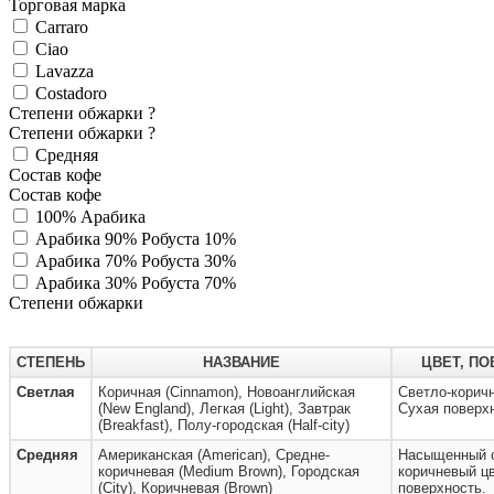
Торговая марка
Carraro
Ciao
Lavazza
Costadoro
Степени обжарки
?
Степени обжарки
?
Средняя
Состав кофе
Состав кофе
100% Арабика
Арабика 90% Робуста 10%
Арабика 70% Робуста 30%
Арабика 30% Робуста 70%
Степени обжарки
СТЕПЕНЬ
НАЗВАНИЕ
ЦВЕТ, П
Светлая
Коричная (Cinnamon), Новоанглийская
Светло-коричн
(New England), Легкая (Light), Завтрак
Сухая поверх
(Breakfast), Полу-городская (Half-city)
Средняя
Американская (American), Средне-
Насыщенный с
коричневая (Medium Brown), Городская
коричневый цв
(City), Коричневая (Brown)
поверхность.