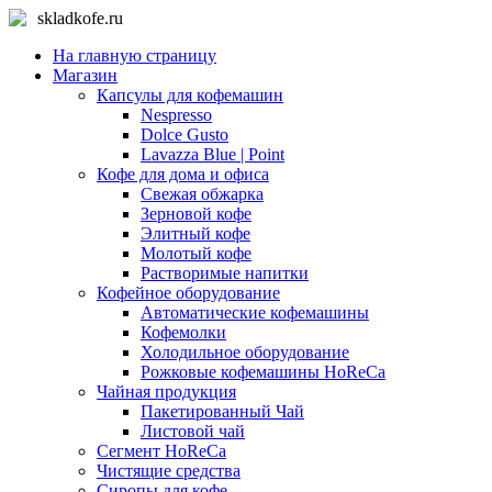
skladkofe.ru
На главную страницу
Магазин
Капсулы для кофемашин
Nespresso
Dolce Gusto
Lavazza Blue | Point
Кофе для дома и офиса
Свежая обжарка
Зерновой кофе
Элитный кофе
Молотый кофе
Растворимые напитки
Кофейное оборудование
Автоматические кофемашины
Кофемолки
Холодильное оборудование
Рожковые кофемашины HoReCa
Чайная продукция
Пакетированный Чай
Листовой чай
Сегмент HoReCa
Чистящие средства
Сиропы для кофе