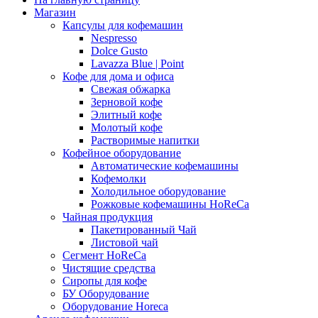
Магазин
Капсулы для кофемашин
Nespresso
Dolce Gusto
Lavazza Blue | Point
Кофе для дома и офиса
Свежая обжарка
Зерновой кофе
Элитный кофе
Молотый кофе
Растворимые напитки
Кофейное оборудование
Автоматические кофемашины
Кофемолки
Холодильное оборудование
Рожковые кофемашины HoReCa
Чайная продукция
Пакетированный Чай
Листовой чай
Сегмент HoReCa
Чистящие средства
Сиропы для кофе
БУ Оборудование
Оборудование Horeca