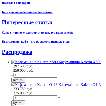
Шоколад в подарок
Капсульная кофемашина бесплатно
Интересные статьи
Самое главное о растворимом и натуральном кофе
Вьетнамский кофе и его распространенные виды
Распродажа
Кофемашина Kalerm X580
297 500 руб.
350 000 руб.
-
+
Купить
Кофемашина Kalerm О113
233 750 руб.
275 000 руб.
-
+
Купить