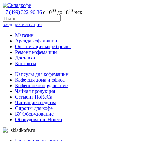
00
00
+7 (499) 322-96-36
с 10
до 18
мск
вход
регистрация
Магазин
Аренда кофемашин
Организация кофе брейка
Ремонт кофемашин
Доставка
Контакты
Капсулы для кофемашин
Кофе для дома и офиса
Кофейное оборудование
Чайная продукция
Сегмент HoReCa
Чистящие средства
Сиропы для кофе
БУ Оборудование
Оборудование Horeca
skladkofe.ru
На главную страницу