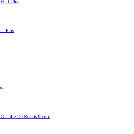
95LT Plus
T Plus
ro
G Caffe De Roccis 96 шт