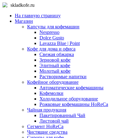
skladkofe.ru
На главную страницу
Магазин
Капсулы для кофемашин
Nespresso
Dolce Gusto
Lavazza Blue | Point
Кофе для дома и офиса
Свежая обжарка
Зерновой кофе
Элитный кофе
Молотый кофе
Растворимые напитки
Кофейное оборудование
Автоматические кофемашины
Кофемолки
Холодильное оборудование
Рожковые кофемашины HoReCa
Чайная продукция
Пакетированный Чай
Листовой чай
Сегмент HoReCa
Чистящие средства
Сиропы для кофе