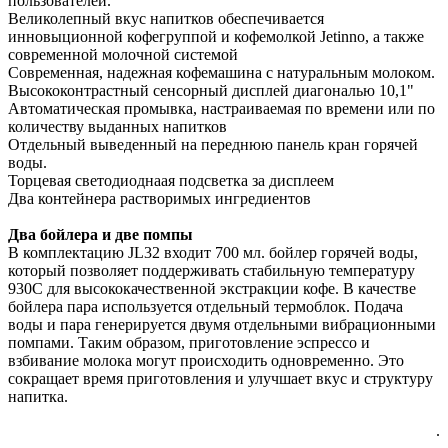
пользователей.
Великолепный вкус напитков обеспечивается
инновыционной кофегруппой и кофемолкой Jetinno, а также
современной молочной системой
Современная, надежная кофемашина с натуральным молоком.
Высококонтрастный сенсорный дисплей диагональю 10,1"
Автоматическая промывка, настраиваемая по времени или по
количеству выданных напитков
Отдельный выведенный на переднюю панель кран горячей
воды.
Торцевая светодиоднаая подсветка за дисплеем
Два контейнера растворимых ингредиентов
Два бойлера и две помпы
В комплектацию JL32 входит 700 мл. бойлер горячей воды,
который позволяет поддерживать стабильную температуру
930С для высококачественной экстракции кофе. В качестве
бойлера пара используется отдельный термоблок. Подача
воды и пара генерируется двумя отдельными вибрационными
помпами. Таким образом, приготовление эспрессо и
взбивание молока могут происходить одновременно. Это
сокращает время приготовления и улучшает вкус и структуру
напитка.
.