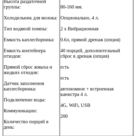
Высота раздаточной
группы:
80-160 мм.
Холодильник для молока:
Опционально, 4 л.
Тип водяной помпы:
2 х Вибрационная
Емкость каплесборника:
0.6л, прямой дренаж (опция)
Емкость контейнера
40 порций, дополнительный
отходов:
сброс в дренаж (опция)
Прямой сброс жмыха и
есть
жидких отходов:
есть
Датчик заполнения
каплесборника:
автономное + встроенная
канистра 4 л.
Подключение воды:
4G, WiFi, USB
Коммуникации:
200
Количество порций в
день: