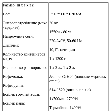
Размер (ш х г х в):
Вес:
350 *560 * 620 мм.
Энергопотребление (макс.
30 кг.
/ среднее):
1550w / 80 w
Напряжение сети:
220-240V, 50-60 Hz.
Дисплей:
10,1'', тачскрин
Количество контейнеров
кофе:
1 х 1200 г.
Количество растворимых:
1 х 3 л., 1 х 2 л.
Кофемолка:
Jetinno SGH64 (плоские жернова,
сталь)
Кофегруппа:
S14 / S20 (опционально)
Бойлер горячей воды:
1x700мл., 2700W
Бойлер пара:
Термоблок, 1400W