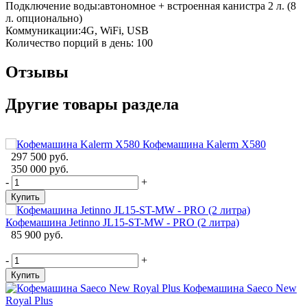
Подключение воды:автономное + встроенная канистра 2 л. (8
л. опционально)
Коммуникации:4G, WiFi, USB
Количество порций в день: 100
Отзывы
Другие товары раздела
Кофемашина Kalerm X580
297 500 руб.
B
350 000 руб.
-
+
-
Купить
Кофемашина Jetinno JL15-ST-MW - PRO (2 литра)
85 900 руб.
C
-
+
-
Купить
Кофемашина Saeco New
Royal Plus