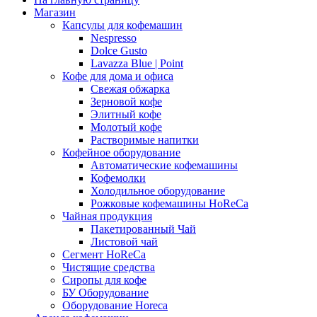
Магазин
Капсулы для кофемашин
Nespresso
Dolce Gusto
Lavazza Blue | Point
Кофе для дома и офиса
Свежая обжарка
Зерновой кофе
Элитный кофе
Молотый кофе
Растворимые напитки
Кофейное оборудование
Автоматические кофемашины
Кофемолки
Холодильное оборудование
Рожковые кофемашины HoReCa
Чайная продукция
Пакетированный Чай
Листовой чай
Сегмент HoReCa
Чистящие средства
Сиропы для кофе
БУ Оборудование
Оборудование Horeca