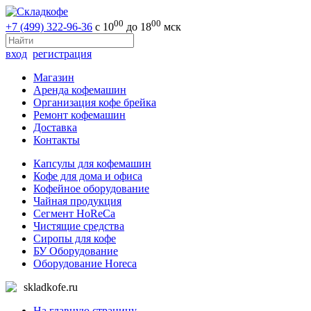
00
00
+7 (499) 322-96-36
с 10
до 18
мск
вход
регистрация
Магазин
Аренда кофемашин
Организация кофе брейка
Ремонт кофемашин
Доставка
Контакты
Капсулы для кофемашин
Кофе для дома и офиса
Кофейное оборудование
Чайная продукция
Сегмент HoReCa
Чистящие средства
Сиропы для кофе
БУ Оборудование
Оборудование Horeca
skladkofe.ru
На главную страницу