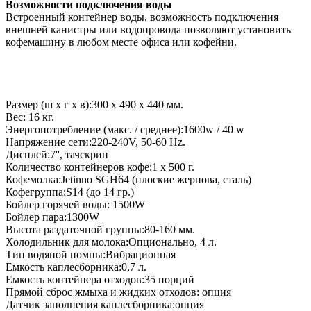
Возможности подключения воды
Встроенный контейнер воды, возможность подключения
внешней канистры или водопровода позволяют установить
кофемашину в любом месте офиса или кофейни.
Размер (ш х г х в):300 х 490 х 440 мм.
Вес: 16 кг.
Энергопотребление (макс. / среднее):1600w / 40 w
Напряжение сети:220-240V, 50-60 Hz.
Дисплей:7'', тачскрин
Количество контейнеров кофе:1 х 500 г.
Кофемолка:Jetinno SGH64 (плоские жернова, сталь)
Кофегруппа:S14 (до 14 гр.)
Бойлер горячей воды: 1500W
Бойлер пара:1300W
Высота раздаточной группы:80-160 мм.
Холодильник для молока:Опционально, 4 л.
Тип водяной помпы:Вибрационная
Емкость каплесборника:0,7 л.
Емкость контейнера отходов:35 порций
Прямой сброс жмыха и жидких отходов: опция
Датчик заполнения каплесборника:опция