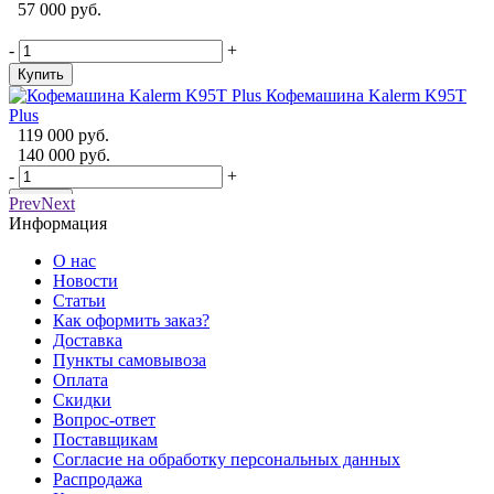
57 000 руб.
D
-
+
-
Купить
Кофемашина Kalerm K95T
Plus
119 000 руб.
140 000 руб.
-
+
-
Купить
Prev
Next
Информация
О нас
Новости
Статьи
Как оформить заказ?
Доставка
Пункты самовывоза
Оплата
Скидки
Вопрос-ответ
Поставщикам
Согласие на обработку персональных данных
Распродажа