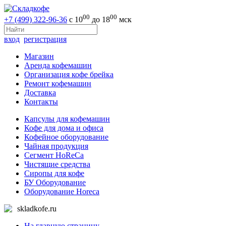
00
00
+7 (499) 322-96-36
с 10
до 18
мск
вход
регистрация
Магазин
Аренда кофемашин
Организация кофе брейка
Ремонт кофемашин
Доставка
Контакты
Капсулы для кофемашин
Кофе для дома и офиса
Кофейное оборудование
Чайная продукция
Сегмент HoReCa
Чистящие средства
Сиропы для кофе
БУ Оборудование
Оборудование Horeca
skladkofe.ru
На главную страницу