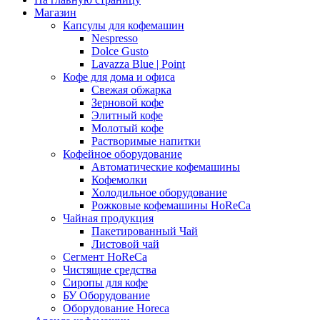
Магазин
Капсулы для кофемашин
Nespresso
Dolce Gusto
Lavazza Blue | Point
Кофе для дома и офиса
Свежая обжарка
Зерновой кофе
Элитный кофе
Молотый кофе
Растворимые напитки
Кофейное оборудование
Автоматические кофемашины
Кофемолки
Холодильное оборудование
Рожковые кофемашины HoReCa
Чайная продукция
Пакетированный Чай
Листовой чай
Сегмент HoReCa
Чистящие средства
Сиропы для кофе
БУ Оборудование
Оборудование Horeca