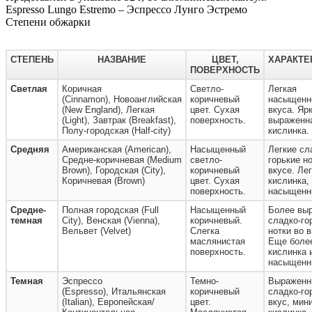
Espresso Lungo Estremo – Эспрессо Лунго Эстремо
Степени обжарки
СТЕПЕНЬ
НАЗВАНИЕ
ЦВЕТ,
ХАРАКТЕ
ПОВЕРХНОСТЬ
Светлая
Коричная
Светло-
Легкая
(Cinnamon), Новоанглийская
коричневый
насыщенн
(New England), Легкая
цвет. Сухая
вкуса. Ярк
(Light), Завтрак (Breakfast),
поверхность.
выраженн
Полу-городская (Half-city)
кислинка.
Средняя
Американская (American),
Насыщенный
Легкие сл
Средне-коричневая (Medium
светло-
горькие н
Brown), Городская (City),
коричневый
вкусе. Ле
Коричневая (Brown)
цвет. Сухая
кислинка,
поверхность.
насыщенн
Средне-
Полная городская (Full
Насыщенный
Более вы
темная
City), Венская (Vienna),
коричневый.
сладко-го
Вельвет (Velvet)
Слегка
нотки во в
маслянистая
Еще более
поверхность.
кислинка 
насыщенн
Темная
Эспрессо
Темно-
Выраженн
(Espresso), Итальянская
коричневый
сладко-го
(Italian), Европейская/
цвет.
вкус, мин