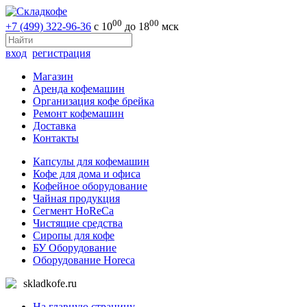
00
00
+7 (499) 322-96-36
с 10
до 18
мск
вход
регистрация
Магазин
Аренда кофемашин
Организация кофе брейка
Ремонт кофемашин
Доставка
Контакты
Капсулы для кофемашин
Кофе для дома и офиса
Кофейное оборудование
Чайная продукция
Сегмент HoReCa
Чистящие средства
Сиропы для кофе
БУ Оборудование
Оборудование Horeca
skladkofe.ru
На главную страницу