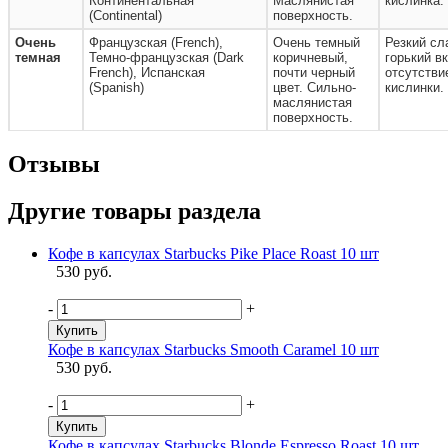
Континентальная
Маслянистая
кислинка.
(Continental)
поверхность.
Очень
Французская (French),
Очень темный
Резкий сл
темная
Темно-французская (Dark
коричневый,
горький вк
French), Испанская
почти черный
отсутстви
(Spanish)
цвет. Сильно-
кислинки.
маслянистая
поверхность.
Отзывы
Другие товары раздела
Кофе в капсулах Starbucks Pike Place Roast 10 шт
530 руб.
-
+
Купить
Кофе в капсулах Starbucks Smooth Caramel 10 шт
530 руб.
-
+
Купить
Кофе в капсулах Starbucks Blonde Espresso Roast 10 шт