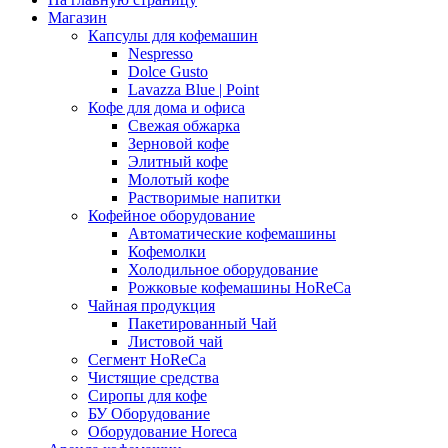
Магазин
Капсулы для кофемашин
Nespresso
Dolce Gusto
Lavazza Blue | Point
Кофе для дома и офиса
Свежая обжарка
Зерновой кофе
Элитный кофе
Молотый кофе
Растворимые напитки
Кофейное оборудование
Автоматические кофемашины
Кофемолки
Холодильное оборудование
Рожковые кофемашины HoReCa
Чайная продукция
Пакетированный Чай
Листовой чай
Сегмент HoReCa
Чистящие средства
Сиропы для кофе
БУ Оборудование
Оборудование Horeca