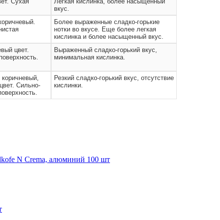
ет. Сухая
Легкая кислинка, более насыщенный
вкус.
оричневый.
Более выраженные сладко-горькие
нистая
нотки во вкусе. Еще более легкая
кислинка и более насыщенный вкус.
вый цвет.
Выраженный сладко-горький вкус,
поверхность.
минимальная кислинка.
 коричневый,
Резкий сладко-горький вкус, отсутствие
цвет. Сильно-
кислинки.
поверхность.
dkofe N Crema, алюминий 100 шт
т