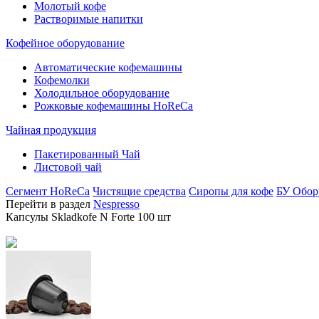
Молотый кофе
Растворимые напитки
Кофейное оборудование
Автоматические кофемашины
Кофемолки
Холодильное оборудование
Рожковые кофемашины HoReCa
Чайная продукция
Пакетированный Чай
Листовой чай
Сегмент HoReCa
Чистящие средства
Сиропы для кофе
БУ Обор
Перейти в раздел
Nespresso
Капсулы Skladkofe N Forte 100 шт