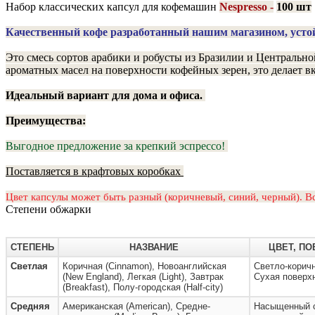
Набор классических капсул для кофемашин
Nespresso -
100 шт
Качественный кофе разработанный нашим магазином, усто
Это смесь сортов арабики и робусты из Бразилии и Центрально
ароматных масел на поверхности кофейных зерен, это делает 
Идеальный вариант для дома и офиса.
Преимущества:
Выгодное предложе
ние за крепкий эспрессо!
Поставляется в крафтовых коробках
Цвет капсулы может быть разный (коричневый, синий, черный). Вс
Степени обжарки
СТЕПЕНЬ
НАЗВАНИЕ
ЦВЕТ, П
Светлая
Коричная (Cinnamon), Новоанглийская
Светло-коричн
(New England), Легкая (Light), Завтрак
Сухая поверх
(Breakfast), Полу-городская (Half-city)
Средняя
Американская (American), Средне-
Насыщенный с