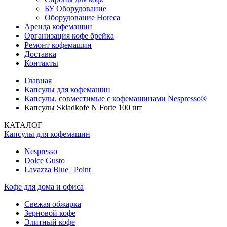
БУ Оборудование
Оборудование Horeca
Аренда кофемашин
Организация кофе брейка
Ремонт кофемашин
Доставка
Контакты
Главная
Капсулы для кофемашин
Капсулы, совместимые с кофемашинами Nespresso®
Капсулы Skladkofe N Forte 100 шт
КАТАЛОГ
Капсулы для кофемашин
Nespresso
Dolce Gusto
Lavazza Blue | Point
Кофе для дома и офиса
Свежая обжарка
Зерновой кофе
Элитный кофе