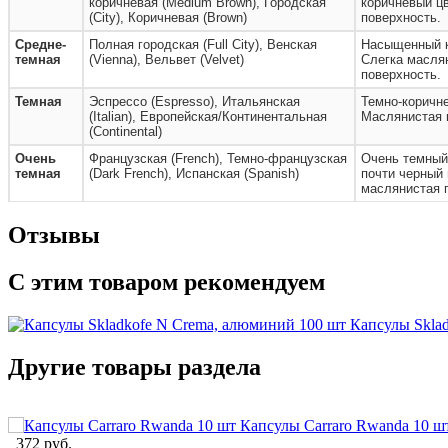
коричневая (Medium Brown), Городская
коричневый цв
(City), Коричневая (Brown)
поверхность.
Средне-
Полная городская (Full City), Венская
Насыщенный к
темная
(Vienna), Вельвет (Velvet)
Слегка масля
поверхность.
Темная
Эспрессо (Espresso), Итальянская
Темно-коричне
(Italian), Европейская/Континентальная
Маслянистая 
(Continental)
Очень
Французская (French), Темно-французская
Очень темный
темная
(Dark French), Испанская (Spanish)
почти черный 
маслянистая 
Отзывы
С этим товаром рекомендуем
Капсулы Skla
Другие товары раздела
Капсулы Carraro Rwanda 10 ш
372 руб.