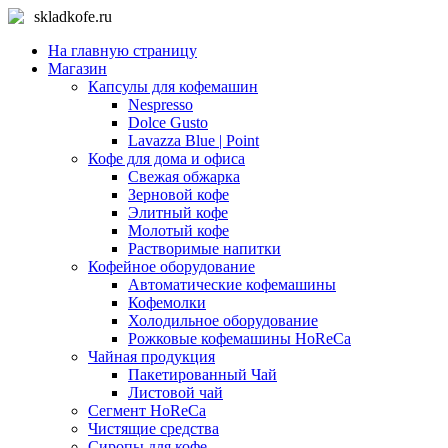
skladkofe.ru
На главную страницу
Магазин
Капсулы для кофемашин
Nespresso
Dolce Gusto
Lavazza Blue | Point
Кофе для дома и офиса
Свежая обжарка
Зерновой кофе
Элитный кофе
Молотый кофе
Растворимые напитки
Кофейное оборудование
Автоматические кофемашины
Кофемолки
Холодильное оборудование
Рожковые кофемашины HoReCa
Чайная продукция
Пакетированный Чай
Листовой чай
Сегмент HoReCa
Чистящие средства
Сиропы для кофе