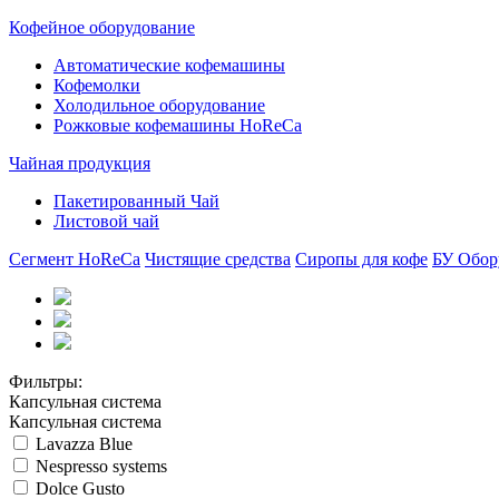
Кофейное оборудование
Автоматические кофемашины
Кофемолки
Холодильное оборудование
Рожковые кофемашины HoReCa
Чайная продукция
Пакетированный Чай
Листовой чай
Сегмент HoReCa
Чистящие средства
Сиропы для кофе
БУ Обор
Фильтры:
Капсульная система
Капсульная система
Lavazza Blue
Nespresso systems
Dolce Gusto