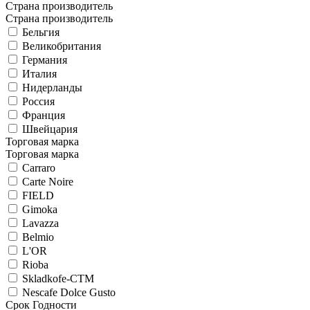
Страна производитель
Страна производитель
Бельгия
Великобритания
Германия
Италия
Нидерланды
Россия
Франция
Швейцария
Торговая марка
Торговая марка
Carraro
Carte Noire
FIELD
Gimoka
Lavazza
Belmio
L'OR
Rioba
Skladkofe-CTM
Nescafe Dolce Gusto
Срок Годности