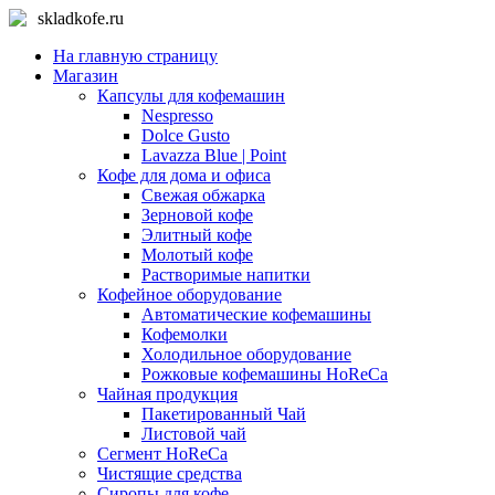
skladkofe.ru
На главную страницу
Магазин
Капсулы для кофемашин
Nespresso
Dolce Gusto
Lavazza Blue | Point
Кофе для дома и офиса
Свежая обжарка
Зерновой кофе
Элитный кофе
Молотый кофе
Растворимые напитки
Кофейное оборудование
Автоматические кофемашины
Кофемолки
Холодильное оборудование
Рожковые кофемашины HoReCa
Чайная продукция
Пакетированный Чай
Листовой чай
Сегмент HoReCa
Чистящие средства
Сиропы для кофе