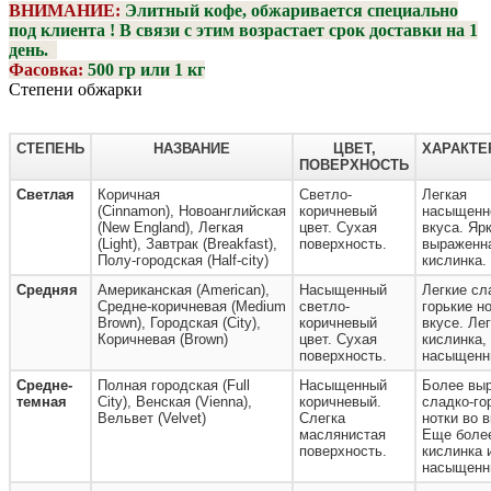
ВНИМАНИЕ:
Элитный кофе, обжаривается специально
под клиента ! В связи с этим возрастает срок доставки на 1
день.
Фасовка:
500 гр или 1 кг
Степени обжарки
СТЕПЕНЬ
НАЗВАНИЕ
ЦВЕТ,
ХАРАКТЕ
ПОВЕРХНОСТЬ
Светлая
Коричная
Светло-
Легкая
(Cinnamon), Новоанглийская
коричневый
насыщенн
(New England), Легкая
цвет. Сухая
вкуса. Ярк
(Light), Завтрак (Breakfast),
поверхность.
выраженн
Полу-городская (Half-city)
кислинка.
Средняя
Американская (American),
Насыщенный
Легкие сл
Средне-коричневая (Medium
светло-
горькие н
Brown), Городская (City),
коричневый
вкусе. Ле
Коричневая (Brown)
цвет. Сухая
кислинка,
поверхность.
насыщенн
Средне-
Полная городская (Full
Насыщенный
Более вы
темная
City), Венская (Vienna),
коричневый.
сладко-го
Вельвет (Velvet)
Слегка
нотки во в
маслянистая
Еще более
поверхность.
кислинка 
насыщенн