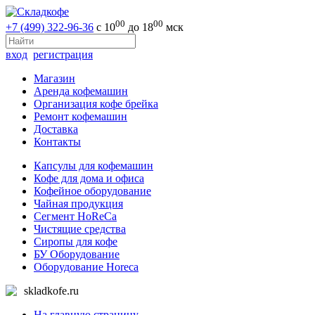
00
00
+7 (499) 322-96-36
с 10
до 18
мск
вход
регистрация
Магазин
Аренда кофемашин
Организация кофе брейка
Ремонт кофемашин
Доставка
Контакты
Капсулы для кофемашин
Кофе для дома и офиса
Кофейное оборудование
Чайная продукция
Сегмент HoReCa
Чистящие средства
Сиропы для кофе
БУ Оборудование
Оборудование Horeca
skladkofe.ru
На главную страницу