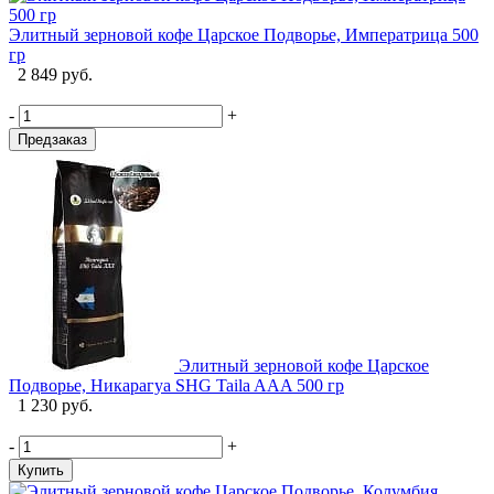
Элитный зерновой кофе Царское Подворье, Императрица 500
гр
2 849 руб.
-
+
Предзаказ
Элитный зерновой кофе Царское
Подворье, Никарагуа SHG Taila AAA 500 гр
1 230 руб.
-
+
Купить