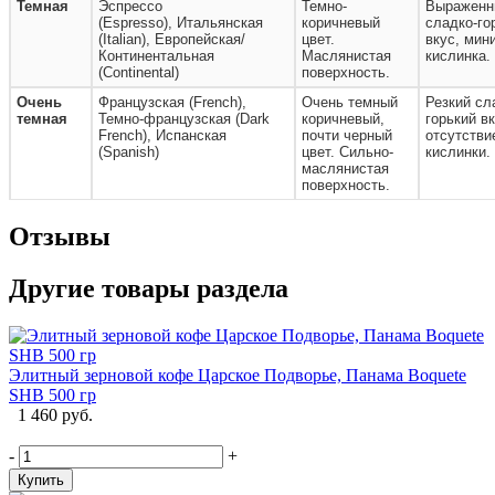
Темная
Эспрессо
Темно-
Выраженн
(Espresso), Итальянская
коричневый
сладко-го
(Italian), Европейская/
цвет.
вкус, мин
Континентальная
Маслянистая
кислинка.
(Continental)
поверхность.
Очень
Французская (French),
Очень темный
Резкий сл
темная
Темно-французская (Dark
коричневый,
горький вк
French), Испанская
почти черный
отсутстви
(Spanish)
цвет. Сильно-
кислинки.
маслянистая
поверхность.
Отзывы
Другие товары раздела
Элитный зерновой кофе Царское Подворье, Панама Boquete
SHB 500 гр
1 460 руб.
-
+
Купить