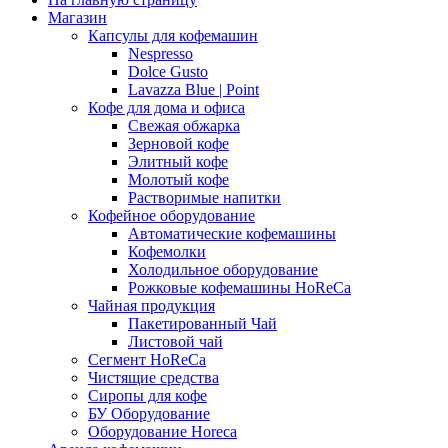
Магазин
Капсулы для кофемашин
Nespresso
Dolce Gusto
Lavazza Blue | Point
Кофе для дома и офиса
Свежая обжарка
Зерновой кофе
Элитный кофе
Молотый кофе
Растворимые напитки
Кофейное оборудование
Автоматические кофемашины
Кофемолки
Холодильное оборудование
Рожковые кофемашины HoReCa
Чайная продукция
Пакетированный Чай
Листовой чай
Сегмент HoReCa
Чистящие средства
Сиропы для кофе
БУ Оборудование
Оборудование Horeca