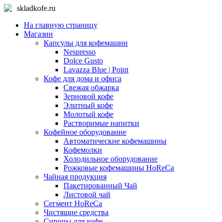
skladkofe.ru
На главную страницу
Магазин
Капсулы для кофемашин
Nespresso
Dolce Gusto
Lavazza Blue | Point
Кофе для дома и офиса
Свежая обжарка
Зерновой кофе
Элитный кофе
Молотый кофе
Растворимые напитки
Кофейное оборудование
Автоматические кофемашины
Кофемолки
Холодильное оборудование
Рожковые кофемашины HoReCa
Чайная продукция
Пакетированный Чай
Листовой чай
Сегмент HoReCa
Чистящие средства
Сиропы для кофе