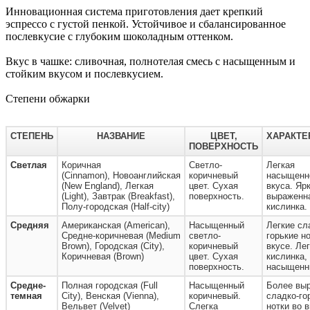
Инновационная система приготовления дает крепкий
эспрессо с густой пенкой. Устойчивое и сбалансированное
послевкусие с глубоким шоколадным оттенком.
Вкус в чашке: сливочная, полнотелая смесь с насыщенным и
стойким вкусом и послевкусием.
Степени обжарки
СТЕПЕНЬ
НАЗВАНИЕ
ЦВЕТ,
ХАРАКТЕ
ПОВЕРХНОСТЬ
Светлая
Коричная
Светло-
Легкая
(Cinnamon), Новоанглийская
коричневый
насыщенн
(New England), Легкая
цвет. Сухая
вкуса. Ярк
(Light), Завтрак (Breakfast),
поверхность.
выраженн
Полу-городская (Half-city)
кислинка.
Средняя
Американская (American),
Насыщенный
Легкие сл
Средне-коричневая (Medium
светло-
горькие н
Brown), Городская (City),
коричневый
вкусе. Ле
Коричневая (Brown)
цвет. Сухая
кислинка,
поверхность.
насыщенн
Средне-
Полная городская (Full
Насыщенный
Более вы
темная
City), Венская (Vienna),
коричневый.
сладко-го
Вельвет (Velvet)
Слегка
нотки во в