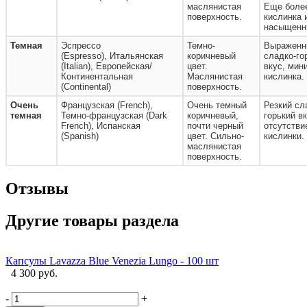
маслянистая
Еще более
поверхность.
кислинка 
насыщенн
Темная
Эспрессо
Темно-
Выраженн
(Espresso), Итальянская
коричневый
сладко-го
(Italian), Европейская/
цвет.
вкус, мин
Континентальная
Маслянистая
кислинка.
(Continental)
поверхность.
Очень
Французская (French),
Очень темный
Резкий сл
темная
Темно-французская (Dark
коричневый,
горький вк
French), Испанская
почти черный
отсутстви
(Spanish)
цвет. Сильно-
кислинки.
маслянистая
поверхность.
Отзывы
Другие товары раздела
Капсулы Lavazza Blue Venezia Lungo - 100 шт
4 300 руб.
L
-
+