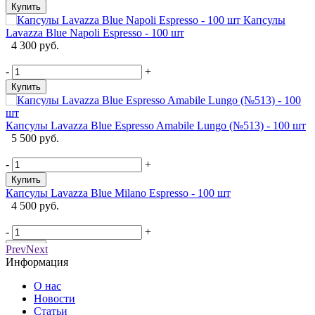
-
Купить
Капсулы
Lavazza Blue Napoli Espresso - 100 шт
К
4 300 руб.
-
+
-
Купить
К
Капсулы Lavazza Blue Espresso Amabile Lungo (№513) - 100 шт
5 500 руб.
-
+
Купить
К
Капсулы Lavazza Blue Milano Espresso - 100 шт
4 500 руб.
-
+
Купить
Prev
Next
Информация
О нас
Новости
Статьи