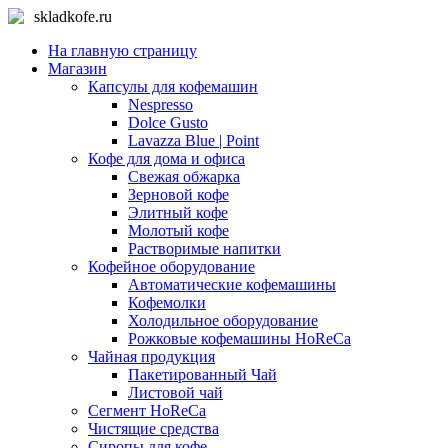
skladkofe.ru
На главную страницу
Магазин
Капсулы для кофемашин
Nespresso
Dolce Gusto
Lavazza Blue | Point
Кофе для дома и офиса
Свежая обжарка
Зерновой кофе
Элитный кофе
Молотый кофе
Растворимые напитки
Кофейное оборудование
Автоматические кофемашины
Кофемолки
Холодильное оборудование
Рожковые кофемашины HoReCa
Чайная продукция
Пакетированный Чай
Листовой чай
Сегмент HoReCa
Чистящие средства
Сиропы для кофе