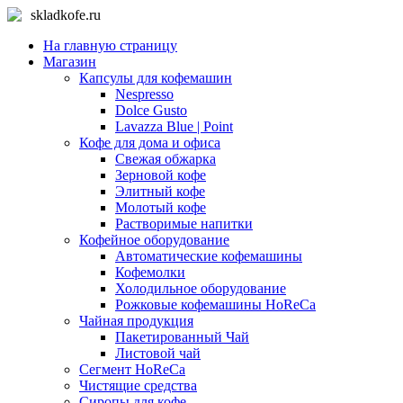
skladkofe.ru
На главную страницу
Магазин
Капсулы для кофемашин
Nespresso
Dolce Gusto
Lavazza Blue | Point
Кофе для дома и офиса
Свежая обжарка
Зерновой кофе
Элитный кофе
Молотый кофе
Растворимые напитки
Кофейное оборудование
Автоматические кофемашины
Кофемолки
Холодильное оборудование
Рожковые кофемашины HoReCa
Чайная продукция
Пакетированный Чай
Листовой чай
Сегмент HoReCa
Чистящие средства
Сиропы для кофе