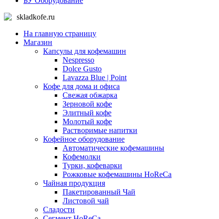
БУ Оборудование
skladkofe.ru
На главную страницу
Магазин
Капсулы для кофемашин
Nespresso
Dolce Gusto
Lavazza Blue | Point
Кофе для дома и офиса
Свежая обжарка
Зерновой кофе
Элитный кофе
Молотый кофе
Растворимые напитки
Кофейное оборудование
Автоматические кофемашины
Кофемолки
Турки, кофеварки
Рожковые кофемашины HoReCa
Чайная продукция
Пакетированный Чай
Листовой чай
Сладости
Сегмент HoReCa