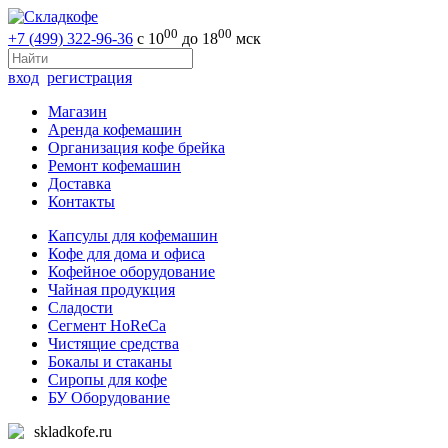
00
00
+7 (499) 322-96-36
с 10
до 18
мск
вход
регистрация
Магазин
Аренда кофемашин
Организация кофе брейка
Ремонт кофемашин
Доставка
Контакты
Капсулы для кофемашин
Кофе для дома и офиса
Кофейное оборудование
Чайная продукция
Сладости
Сегмент HoReCa
Чистящие средства
Бокалы и стаканы
Сиропы для кофе
БУ Оборудование
skladkofe.ru