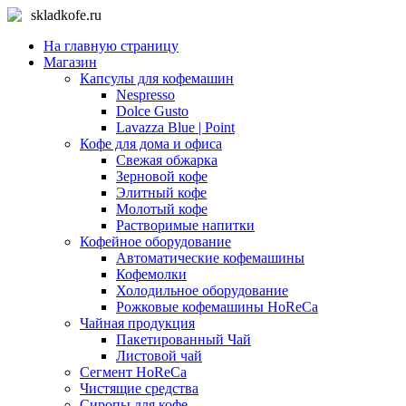
skladkofe.ru
На главную страницу
Магазин
Капсулы для кофемашин
Nespresso
Dolce Gusto
Lavazza Blue | Point
Кофе для дома и офиса
Свежая обжарка
Зерновой кофе
Элитный кофе
Молотый кофе
Растворимые напитки
Кофейное оборудование
Автоматические кофемашины
Кофемолки
Холодильное оборудование
Рожковые кофемашины HoReCa
Чайная продукция
Пакетированный Чай
Листовой чай
Сегмент HoReCa
Чистящие средства
Сиропы для кофе