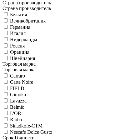
Страна производитель
Страна производитель
Бельгия
Великобритания
Германия
Италия
Нидерланды
Россия
Франция
Швейцария
Торговая марка
Торговая марка
Carraro
Carte Noire
FIELD
Gimoka
Lavazza
Belmio
L'OR
Rioba
Skladkofe-CTM
Nescafe Dolce Gusto
Срок Годности