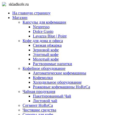
skladkofe.ru
На главную страницу
Магазин
Капсулы для кофемашин
Nespresso
Dolce Gusto
Lavazza Blue | Point
Кофе для дома и офиса
Свежая обжарка
Зерновой кофе
Элитный кофе
Молотый кофе
Растворимые напитки
Кофейное оборудование
Автоматические кофемашины
Кофемолки
Холодильное оборудование
Рожковые кофемашины HoReCa
Чайная продукция
Пакетированный Чай
Листовой чай
Сегмент HoReCa
Чистящие средства
Сиропы для кофе