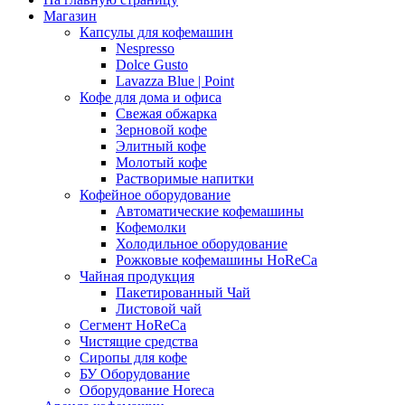
Магазин
Капсулы для кофемашин
Nespresso
Dolce Gusto
Lavazza Blue | Point
Кофе для дома и офиса
Свежая обжарка
Зерновой кофе
Элитный кофе
Молотый кофе
Растворимые напитки
Кофейное оборудование
Автоматические кофемашины
Кофемолки
Холодильное оборудование
Рожковые кофемашины HoReCa
Чайная продукция
Пакетированный Чай
Листовой чай
Сегмент HoReCa
Чистящие средства
Сиропы для кофе
БУ Оборудование
Оборудование Horeca