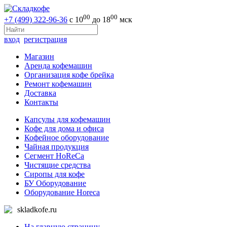
00
00
+7 (499) 322-96-36
с 10
до 18
мск
вход
регистрация
Магазин
Аренда кофемашин
Организация кофе брейка
Ремонт кофемашин
Доставка
Контакты
Капсулы для кофемашин
Кофе для дома и офиса
Кофейное оборудование
Чайная продукция
Сегмент HoReCa
Чистящие средства
Сиропы для кофе
БУ Оборудование
Оборудование Horeca
skladkofe.ru
На главную страницу