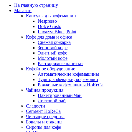
На главную страницу
Магазин
Капсулы для кофемашин
Nespresso
Dolce Gusto
Lavazza Blue | Point
Кофе для дома и офиса
Свежая обжарка
Зерновой кофе
Элитный кофе
Молотый кофе
Растворимые напитки
Кофейное оборудование
Автоматические кофемашины
Турки, кофеварки, кофемолки
Рожковые кофемашины HoReCa
Чайная продукция
Пакетированный Чай
Листовой чай
Сладости
Сегмент HoReCa
Чистящие средства
Бокалы и стаканы
Сиропы для кофе