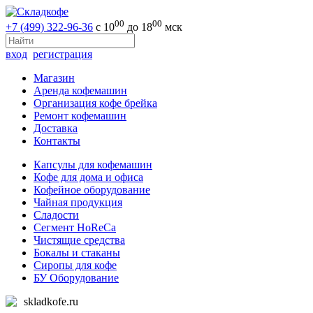
00
00
+7 (499) 322-96-36
с 10
до 18
мск
вход
регистрация
Магазин
Аренда кофемашин
Организация кофе брейка
Ремонт кофемашин
Доставка
Контакты
Капсулы для кофемашин
Кофе для дома и офиса
Кофейное оборудование
Чайная продукция
Сладости
Сегмент HoReCa
Чистящие средства
Бокалы и стаканы
Сиропы для кофе
БУ Оборудование
skladkofe.ru